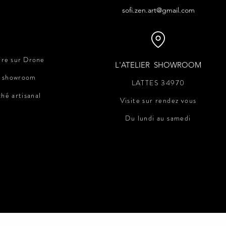
sofi.zen.art@gmail.com
re sur Drone
L'ATELIER SHOWROOM
r showroom
LATTES 34970
ché
artisanal
Visite sur rendez vous
Du lundi au samedi