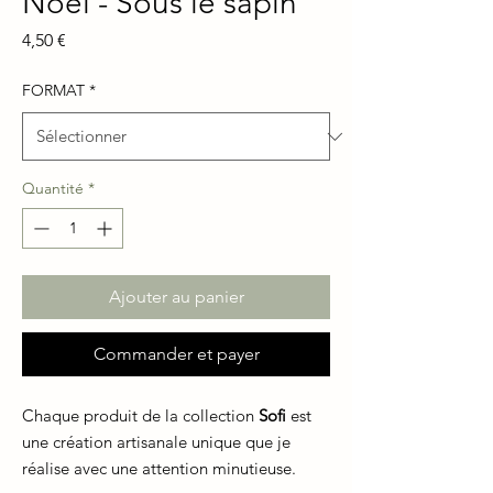
Noël - Sous le sapin
Prix
4,50 €
FORMAT
*
Quantité
*
Ajouter au panier
Commander et payer
Chaque produit de la collection
Sofi
est
une création artisanale unique que je
réalise avec une attention minutieuse.