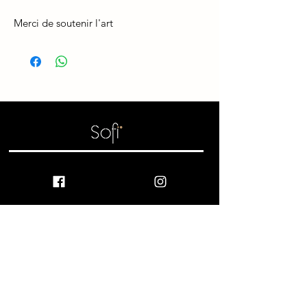
Merci de soutenir l'art
ESPACES DE VENTE
Montpellier
Nimes
Lunel
Lattes
Aubeterre sur Drone
Atelier showroom
En marché
artisanal