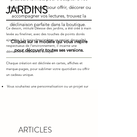
JARDINS
envies. Que ce soit pour offrir, décorer ou
accompagner vos lectures, trouvez la
déclinaison parfaite dans la boutique.
Ce dessin, intitulé Déesse des
jardins
, a été créé à main
levée au fineliner, avec des touches de points dorés
ajoutées à la main. Imprimé sur un papier de qualité,
Cliquez sur le modèle qui vous inspire
respectueux de l’environnement, il incarne une
pour découvrir toutes ses versions.
démarche artisanale et éthique.
Chaque création est déclinée en cartes, affiches et
marque-pages, pour sublimer votre quotidien ou offrir
un cadeau unique.
Vous souhaitez une personnalisation ou un projet sur
mesure ? Je serais ravie de collaborer avec vous pour
créer une pièce qui vous ressemble.
Retrouvez ce visuel et ses déclinaisons dans ma
boutique ci-dessous.
ARTICLES