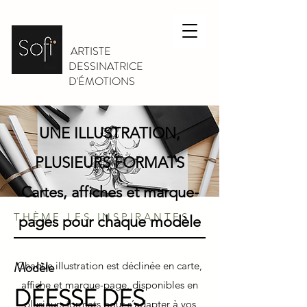
ARTISTE
DESSINATRICE
D'ÉMOTIONS
UNE ILLUSTRATION,
PLUSIEURS FORMATS
Cartes, affiches et marque-
THÈME LES INSPIRANTES
pages pour chaque modèle
Modèle
Chaque illustration est déclinée en carte,
affiche et marque-page, disponibles en
DÉESSE DES
plusieurs formats pour s’adapter à vos