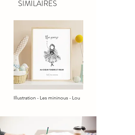
SIMILAIRES
Illustration - Les mininous - Lou
Illustration - Les minino