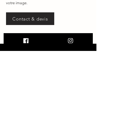
votre image.
Contact & devis
ESPACES DE VENTE
Montpellier
Nimes
Lunel
Lattes
Aubeterre sur Drone
Atelier showroom
En marché
artisanal