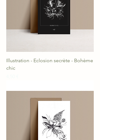
Illustration - Eclosion secrète - Bohème
chic
Prix
4,50 €