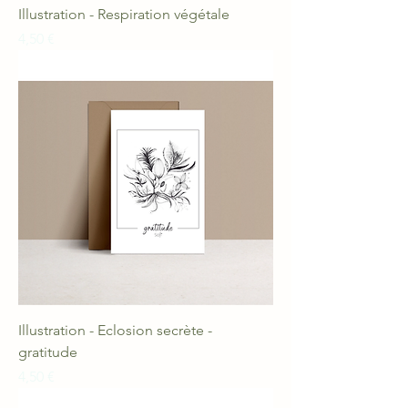
Illustration - Respiration végétale
Prix
4,50 €
Illustration - Eclosion secrète -
gratitude
Prix
4,50 €