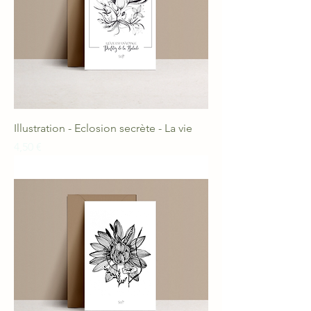
Illustration - Eclosion secrète - La vie
Prix
4,50 €