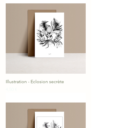
Illustration - Eclosion secrète
Prix
4,50 €