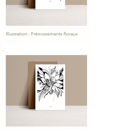
Illustration - Frémissements floraux
Prix
4,50 €