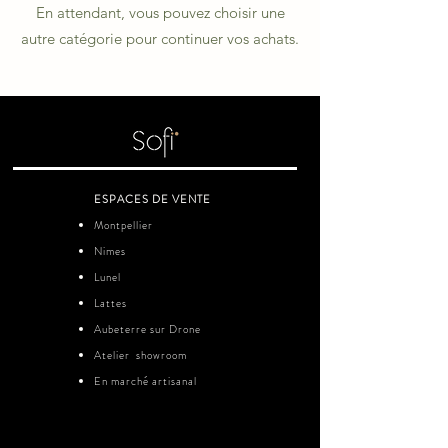
En attendant, vous pouvez choisir une
autre catégorie pour continuer vos achats.
ESPACES DE VENTE
Montpellier
Nimes
Lunel
Lattes
Aubeterre sur Drone
Atelier showroom
En marché
artisanal