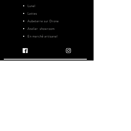
Lunel
Lattes
Aubeterre sur Drone
Atelier showroom
En marché
artisanal
CONTACT
06 44 28 69 68
sofi.zen.art@gmail.com
L'ATELIER SHOWROOM
LATTES 34970
Visite sur rendez vous
Du lundi au samedi