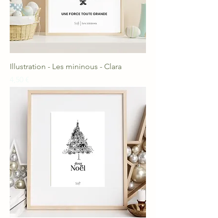
Illustration - Les mininous - Clara
Prix
4,50 €