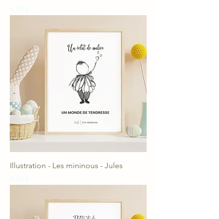
Prix
4,50 €
Illustration - Les mininous - Jules
Prix
4,50 €