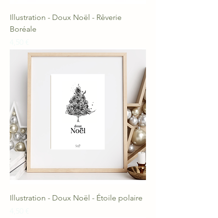
Illustration - Doux Noël - Rêverie
Boréale
Prix
4,50 €
Illustration - Doux Noël - Étoile polaire
Prix
4,50 €