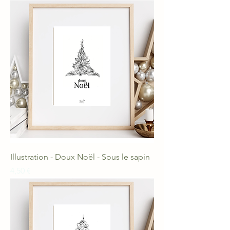
Illustration - Doux Noël - Sous le sapin
Prix
4,50 €