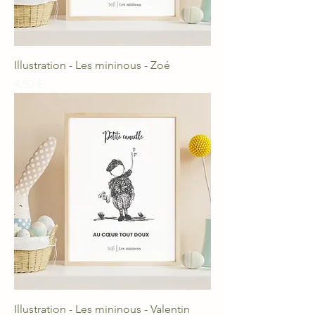
Illustration - Les mininous - Zoé
Prix
4,50 €
Illustration - Les mininous - Valentin