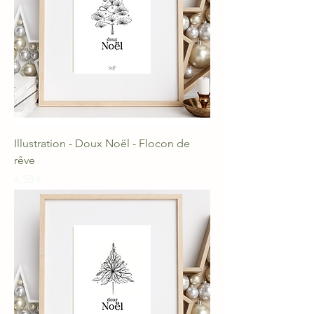
Illustration - Doux Noël - Flocon de
rêve
Prix
4,50 €